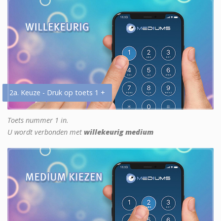
2a. Keuze - Druk op toets 1 +
Toets nummer 1 in.
U wordt verbonden met
willekeurig medium