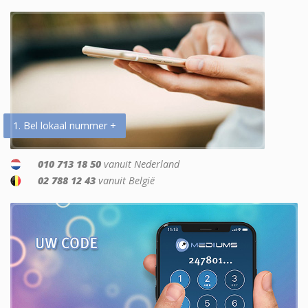
1. Bel lokaal nummer +
010 713 18 50
vanuit Nederland
02 788 12 43
vanuit België