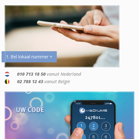
1. Bel lokaal nummer +
010 713 18 50
vanuit Nederland
02 788 12 43
vanuit België