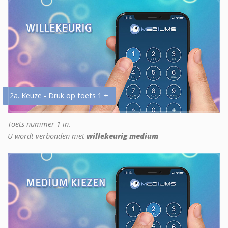
2a. Keuze - Druk op toets 1 +
Toets nummer 1 in.
U wordt verbonden met
willekeurig medium