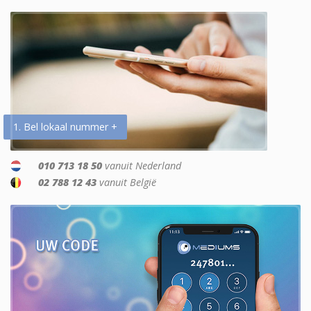
1. Bel lokaal nummer +
010 713 18 50
vanuit Nederland
02 788 12 43
vanuit België