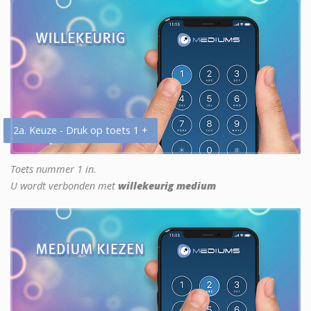
2a. Keuze - Druk op toets 1 +
Toets nummer 1 in.
U wordt verbonden met
willekeurig medium