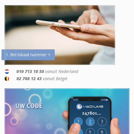
1. Bel lokaal nummer +
010 713 18 50
vanuit Nederland
02 788 12 43
vanuit België