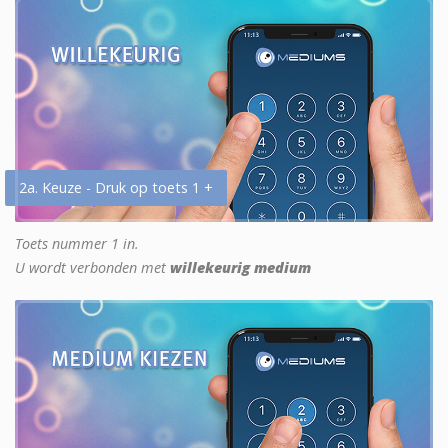
2a. Keuze - Druk op toets 1 +
Toets nummer 1 in.
U wordt verbonden met
willekeurig medium