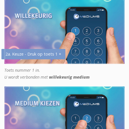
2a. Keuze - Druk op toets 1 +
Toets nummer 1 in.
U wordt verbonden met
willekeurig medium