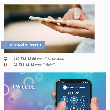
1. Bel lokaal nummer +
010 713 18 50
vanuit Nederland
02 788 12 43
vanuit België