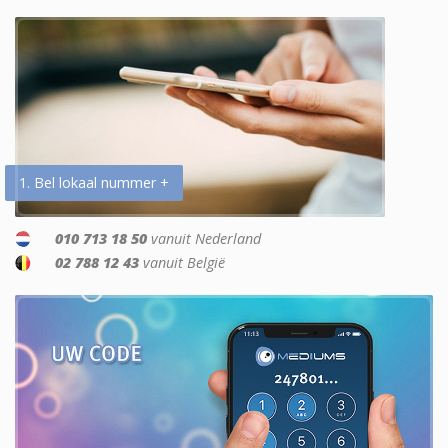
1. Bel lokaal nummer +
010 713 18 50
vanuit Nederland
02 788 12 43
vanuit België