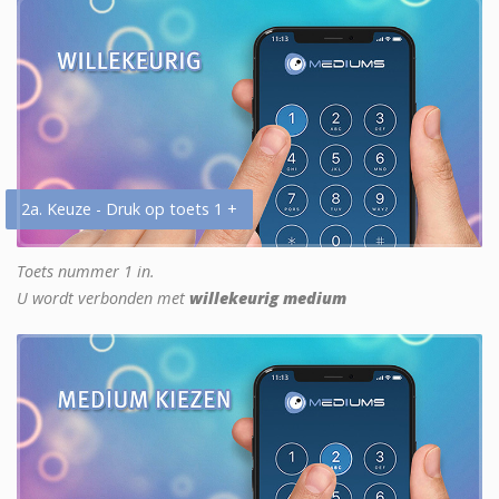
2a. Keuze - Druk op toets 1 +
Toets nummer 1 in.
U wordt verbonden met
willekeurig medium