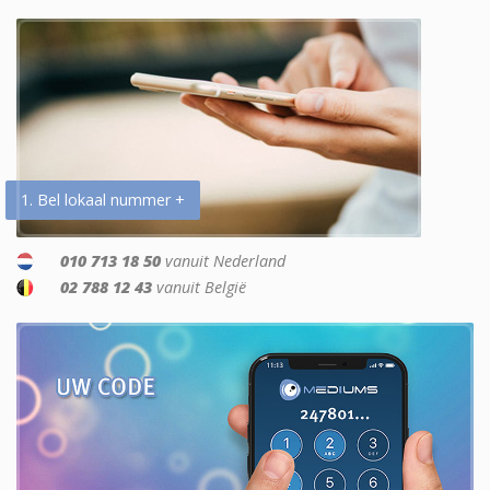
1. Bel lokaal nummer +
010 713 18 50
vanuit Nederland
02 788 12 43
vanuit België