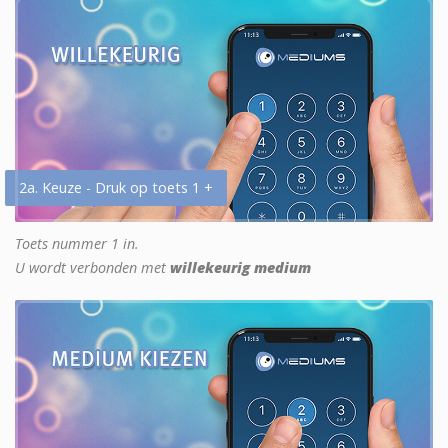
2a. Keuze - Druk op toets 1 +
Toets nummer 1 in.
U wordt verbonden met
willekeurig medium