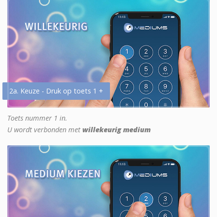
2a. Keuze - Druk op toets 1 +
Toets nummer 1 in.
U wordt verbonden met
willekeurig medium