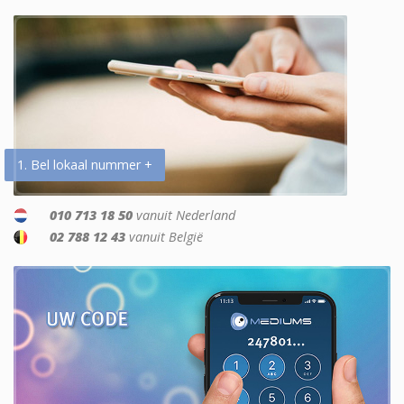
1. Bel lokaal nummer +
010 713 18 50
vanuit Nederland
02 788 12 43
vanuit België