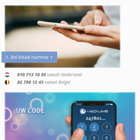
1. Bel lokaal nummer +
010 713 18 50
vanuit Nederland
02 788 12 43
vanuit België