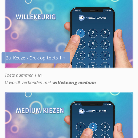
2a. Keuze - Druk op toets 1 +
Toets nummer 1 in.
U wordt verbonden met
willekeurig medium