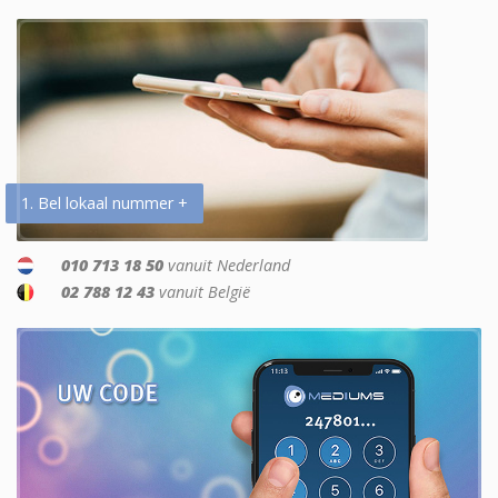
1. Bel lokaal nummer +
010 713 18 50
vanuit Nederland
02 788 12 43
vanuit België