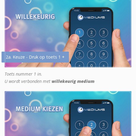
2a. Keuze - Druk op toets 1 +
Toets nummer 1 in.
U wordt verbonden met
willekeurig medium